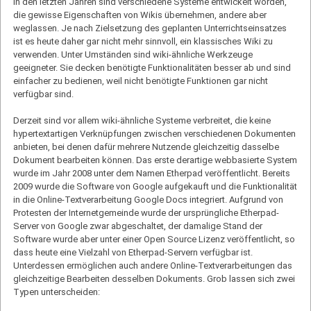
In den letzten Jahren sind verschiedene Systeme entwickelt worden,
die gewisse Eigenschaften von Wikis übernehmen, andere aber
weglassen. Je nach Zielsetzung des geplanten Unterrichtseinsatzes
ist es heute daher gar nicht mehr sinnvoll, ein klassisches Wiki zu
verwenden. Unter Umständen sind wiki-ähnliche Werkzeuge
geeigneter. Sie decken benötigte Funktionalitäten besser ab und sind
einfacher zu bedienen, weil nicht benötigte Funktionen gar nicht
verfügbar sind.
Derzeit sind vor allem wiki-ähnliche Systeme verbreitet, die keine
hypertextartigen Verknüpfungen zwischen verschiedenen Dokumenten
anbieten, bei denen dafür mehrere Nutzende gleichzeitig dasselbe
Dokument bearbeiten können. Das erste derartige webbasierte System
wurde im Jahr 2008 unter dem Namen Etherpad veröffentlicht. Bereits
2009 wurde die Software von Google aufgekauft und die Funktionalität
in die Online-Textverarbeitung Google Docs integriert. Aufgrund von
Protesten der Internetgemeinde wurde der ursprüngliche Etherpad-
Server von Google zwar abgeschaltet, der damalige Stand der
Software wurde aber unter einer Open Source Lizenz veröffentlicht, so
dass heute eine Vielzahl von Etherpad-Servern verfügbar ist.
Unterdessen ermöglichen auch andere Online-Textverarbeitungen das
gleichzeitige Bearbeiten desselben Dokuments. Grob lassen sich zwei
Typen unterscheiden: