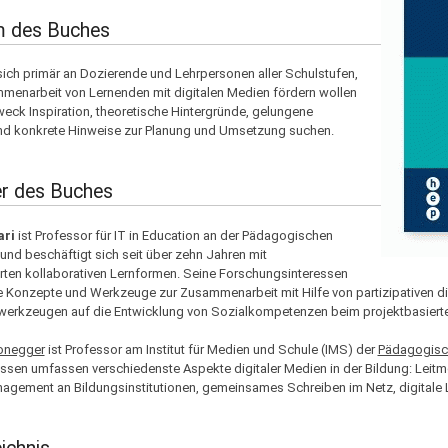
m des Buches
sich primär an Dozierende und Lehrpersonen aller Schulstufen,
menarbeit von Lernenden mit digitalen Medien fördern wollen
eck Inspiration, theoretische Hintergründe, gelungene
und konkrete Hinweise zur Planung und Umsetzung suchen.
r des Buches
ari
ist Professor für IT in Education an der Pädagogischen
nd beschäftigt sich seit über zehn Jahren mit
rten kollaborativen Lernformen. Seine Forschungsinteressen
e Konzepte und Werkzeuge zur Zusammenarbeit mit Hilfe von partizipativen di
rkzeugen auf die Entwicklung von Sozialkompetenzen beim projektbasierte
Honegger
ist Professor am Institut für Medien und Schule (IMS) der
Pädagogisc
ssen umfassen verschiedenste Aspekte digitaler Medien in der Bildung: Leit
agement an Bildungsinstitutionen, gemeinsames Schreiben im Netz, digitale L