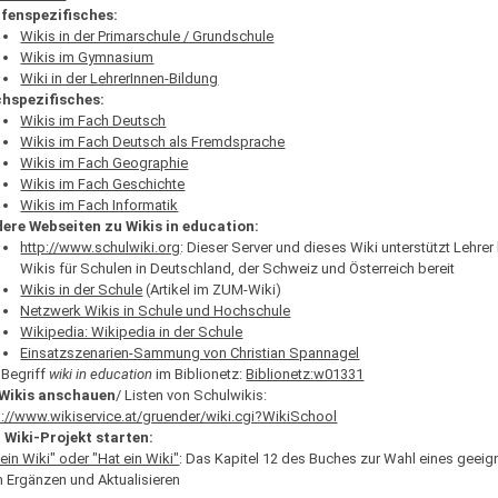
fenspezifisches:
Wikis in der Primarschule / Grundschule
Wikis im Gymnasium
Wiki in der LehrerInnen-Bildung
hspezifisches:
Wikis im Fach Deutsch
Wikis im Fach Deutsch als Fremdsprache
Wikis im Fach Geographie
Wikis im Fach Geschichte
Wikis im Fach Informatik
ere Webseiten zu Wikis in education:
http://www.schulwiki.org
: Dieser Server und dieses Wiki unterstützt Lehrer
Wikis für Schulen in Deutschland, der Schweiz und Österreich bereit
Wikis in der Schule
(Artikel im ZUM-Wiki)
Netzwerk Wikis in Schule und Hochschule
Wikipedia: Wikipedia in der Schule
Einsatzszenarien-Sammung von Christian Spannagel
 Begriff
wiki in education
im Biblionetz:
Biblionetz:w01331
 Wikis anschauen
/ Listen von Schulwikis:
p://www.wikiservice.at/gruender/wiki.cgi?WikiSchool
n Wiki-Projekt starten:
 ein Wiki" oder "Hat ein Wiki"
: Das Kapitel 12 des Buches zur Wahl eines geeign
 Ergänzen und Aktualisieren