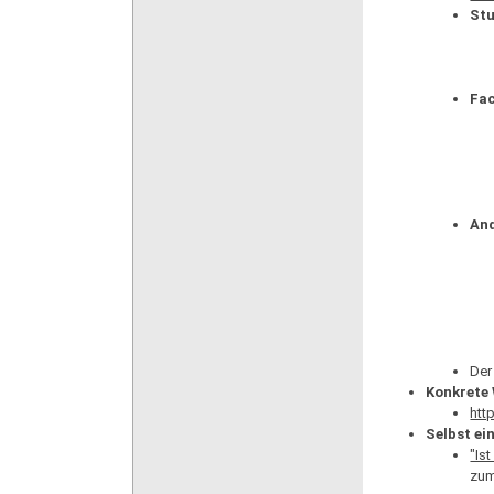
Stu
Fac
And
Der
Konkrete
htt
Selbst ei
"Ist
zum