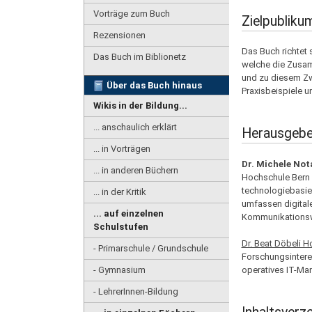
Vorträge zum Buch
Zielpubliku
Rezensionen
Das Buch richtet 
Das Buch im Biblionetz
welche die Zusam
und zu diesem Zw
Über das Buch hinaus
Praxisbeispiele 
Wikis in der Bildung...
... anschaulich erklärt
Herausgebe
... in Vorträgen
Dr. Michele Not
... in anderen Büchern
Hochschule Bern u
technologiebasie
... in der Kritik
umfassen digital
... auf einzelnen
Kommunikationswe
Schulstufen
Dr. Beat Döbeli 
- Primarschule / Grundschule
Forschungsintere
- Gymnasium
operatives IT-Man
- LehrerInnen-Bildung