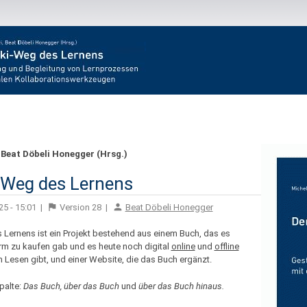
 Beat Döbeli Honegger (Hrsg.)
-Weg des Lernens
5 - 15:01
|
Version
28
|
Beat Döbeli Honegger
 Lernens ist ein Projekt bestehend aus einem Buch, das es
orm zu kaufen gab und es heute noch digital
online
und
offline
Lesen gibt, und einer Website, die das Buch ergänzt.
palte:
Das Buch,
über das Buch
und
über das Buch hinaus.