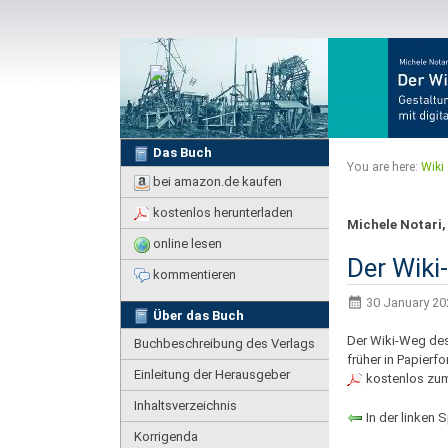
Das Buch
You are here:
Wiki
bei amazon.de kaufen
kostenlos herunterladen
Michele Notari,
online lesen
Der Wiki
kommentieren
30 January 202
Über das Buch
Der Wiki-Weg des
Buchbeschreibung des Verlags
früher in Papierf
Einleitung der Herausgeber
kostenlos zum 
Inhaltsverzeichnis
In der linken S
Korrigenda